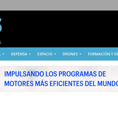
L
DEFENSA
ESPACIO
DRONES
FORMACIÓN Y E