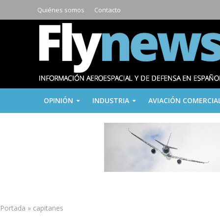
Quiénes somos
Contacto
OPINIÓN
INDUSTRIA
AVIACIÓN COMERCIA
Portada
»
capitanes