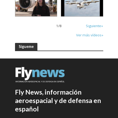
1
/
8
Siguiente»
Ver más vídeos»
Sígueme
Fly News, información
aeroespacial y de defensa en
español