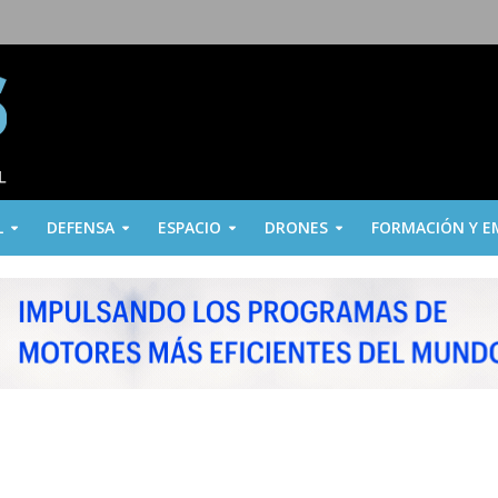
L
DEFENSA
ESPACIO
DRONES
FORMACIÓN Y E