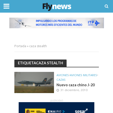
Portada
»
caza stealth
ETIQUETACAZA STEALTH
AVIONES
•
AVIONES MILITARES
•
CAZAS
Nuevo caza chino J-20
31 diciembre, 2010