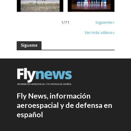
1
/
71
Siguiente»
Ver más vídeos»
Sígueme
Fly News, información
aeroespacial y de defensa en
español