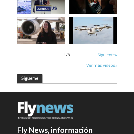
1
/
8
Siguiente»
Ver más vídeos»
Sígueme
Fly News, información