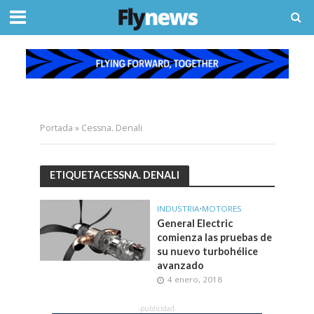
Portada
»
Cessna. Denali
ETIQUETACESSNA. DENALI
INDUSTRIA
•
MOTORES
General Electric
comienza las pruebas de
su nuevo turbohélice
avanzado
4 enero, 2018