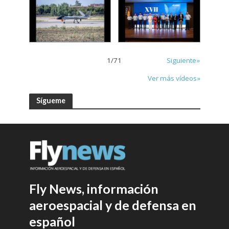
1
/
71
Siguiente»
Ver más vídeos»
Sígueme
Fly News, información
aeroespacial y de defensa en
español