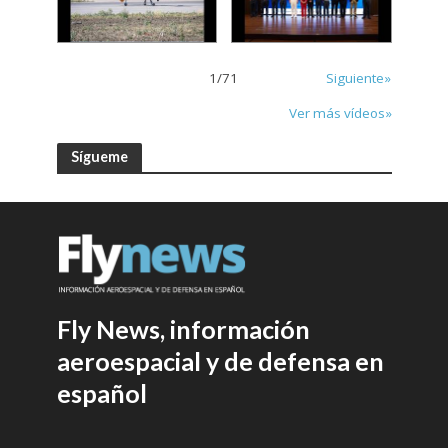
1
/
71
Siguiente»
Ver más vídeos»
Sígueme
Fly News, información
aeroespacial y de defensa en
español