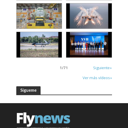
1
/
71
Siguiente»
Ver más vídeos»
Sígueme