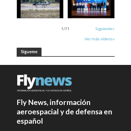
1
/
71
Siguiente»
Ver más vídeos»
Sígueme
Fly News, información
aeroespacial y de defensa en
español