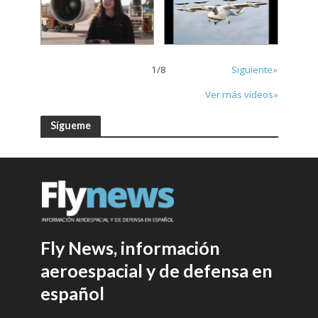
1
/
8
Siguiente»
Ver más vídeos»
Sígueme
Fly News, información
aeroespacial y de defensa en
español