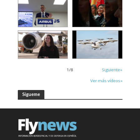
1
/
8
Siguiente»
Ver más vídeos»
Sígueme