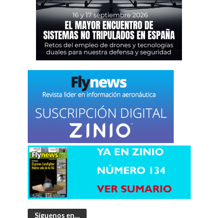
Síguenos en…