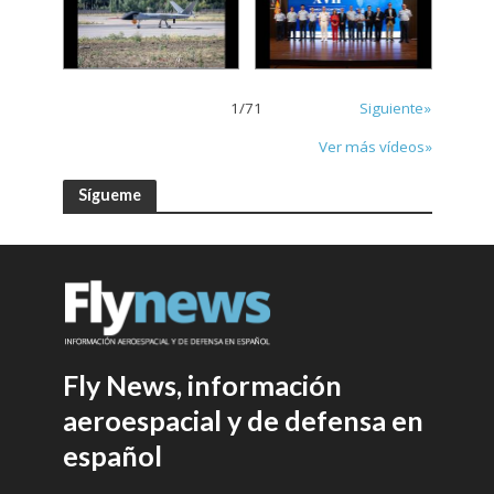
1
/
71
Siguiente»
Ver más vídeos»
Sígueme
Fly News, información
aeroespacial y de defensa en
español