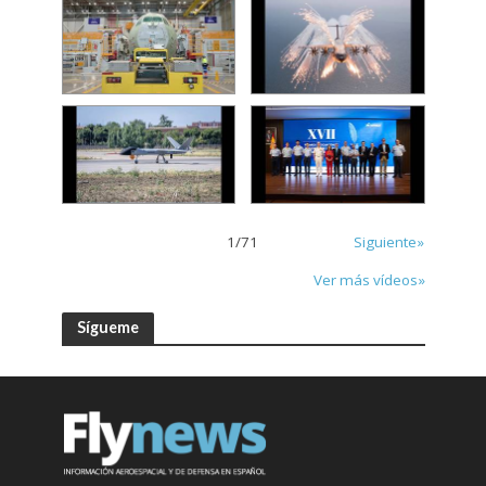
1
/
71
Siguiente»
Ver más vídeos»
Sígueme