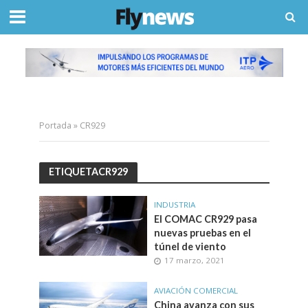
Portada
»
CR929
ETIQUETACR929
INDUSTRIA
El COMAC CR929 pasa
nuevas pruebas en el
túnel de viento
17 marzo, 2021
AVIACIÓN COMERCIAL
China avanza con sus