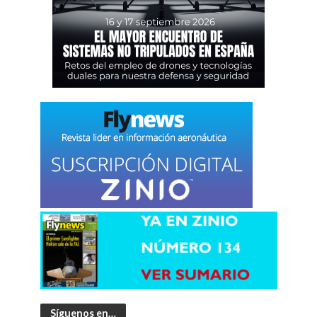
Síguenos en…