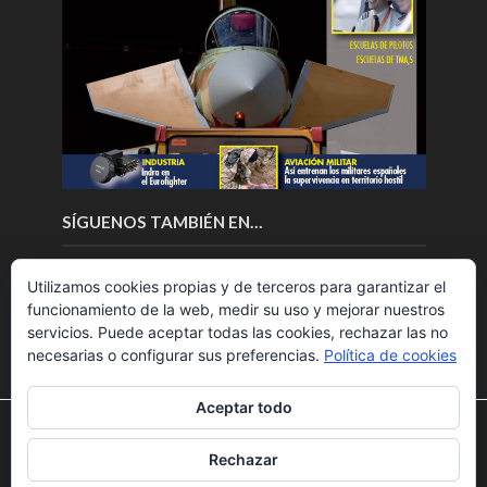
SÍGUENOS TAMBIÉN EN…
Utilizamos cookies propias y de terceros para garantizar el
funcionamiento de la web, medir su uso y mejorar nuestros
servicios. Puede aceptar todas las cookies, rechazar las no
necesarias o configurar sus preferencias.
Política de cookies
Aceptar todo
Utilizamos cookies para ofrecerte la mejor experiencia en
nuestra web.
Rechazar
Puedes aprender más sobre qué cookies utilizamos o
Copyright © 2018.Fly News.
Noticias aerospacial
/
Noticias
desactivarlas en los
ajustes
.