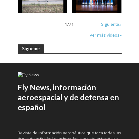
1
/
71
Siguiente»
Ver más vídeos»
Sígueme
Fly News, información
aeroespacial y de defensa en
español
Revista de información aeronáutica que toca todas las
áreas de actividad relacionadas con este estratégico