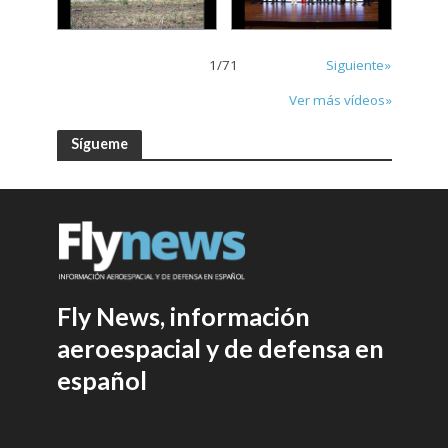
1
/
71
Siguiente»
Ver más vídeos»
Sígueme
Fly News, información
aeroespacial y de defensa en
español