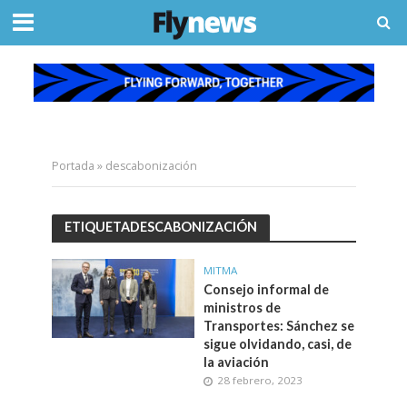
Portada
»
descabonización
ETIQUETADESCABONIZACIÓN
MITMA
Consejo informal de
ministros de
Transportes: Sánchez se
sigue olvidando, casi, de
la aviación
28 febrero, 2023