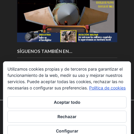
SÍGUENOS TAMBIÉN EN…
Utilizamos cookies propias y de terceros para garantizar el
funcionamiento de la web, medir su uso y mejorar nuestros
servicios. Puede aceptar todas las cookies, rechazar las no
necesarias o configurar sus preferencias.
Política de cookies
Aceptar todo
Utilizamos cookies para ofrecerte la mejor experiencia en
nuestra web.
Rechazar
Puedes aprender más sobre qué cookies utilizamos o
Copyright © 2018.Fly News.
Noticias aerospacial
/
Noticias
desactivarlas en los
ajustes
.
UAS aviación comercial
Configurar