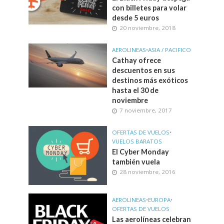
con billetes para volar
desde 5 euros
20 noviembre, 2018
AEROLINEAS
•
ASIA / PACIFICO
Cathay ofrece
descuentos en sus
destinos más exóticos
hasta el 30 de
noviembre
7 noviembre, 2017
OFERTAS DE VUELOS
•
VUELOS BARATOS
El Cyber Monday
también vuela
28 noviembre, 2016
AEROLINEAS
•
EUROPA
•
OFERTAS DE VUELOS
Las aerolíneas celebran