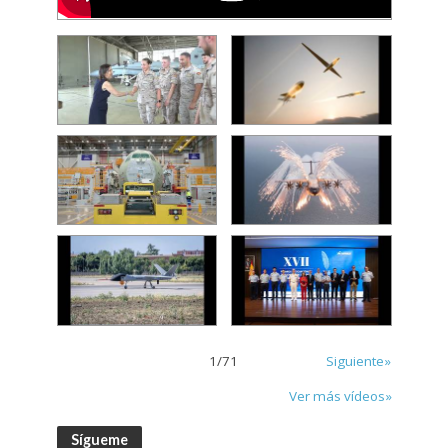
1
/
71
Siguiente»
Ver más vídeos»
Sígueme