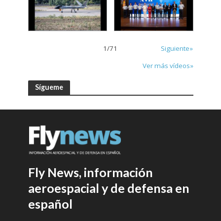
1
/
71
Siguiente»
Ver más vídeos»
Sígueme
Fly News, información
aeroespacial y de defensa en
español