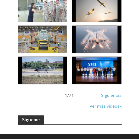
1
/
71
Siguiente»
Ver más vídeos»
Sígueme