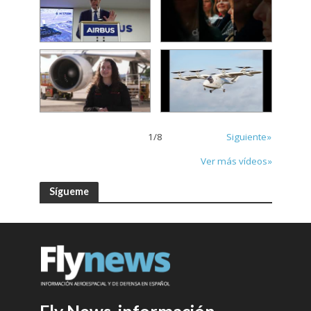
1
/
8
Siguiente»
Ver más vídeos»
Sígueme
Fly News, información