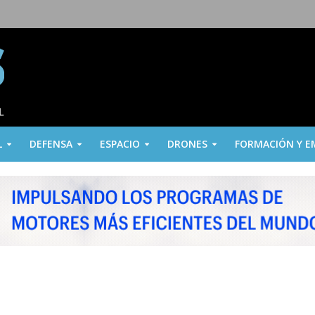
L
DEFENSA
ESPACIO
DRONES
FORMACIÓN Y E