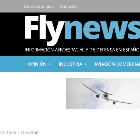
Quiénes somos
Contacto
OPINIÓN
INDUSTRIA
AVIACIÓN COMERCIA
Portada
»
Dovetail