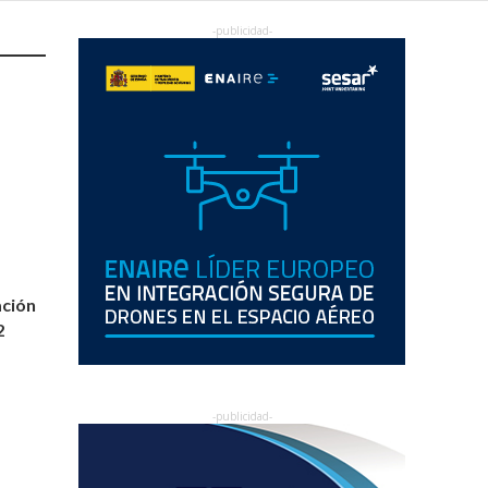
ación
2