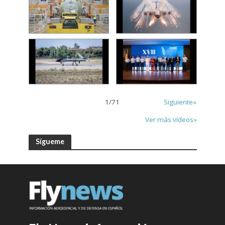
1
/
71
Siguiente»
Ver más vídeos»
Sígueme