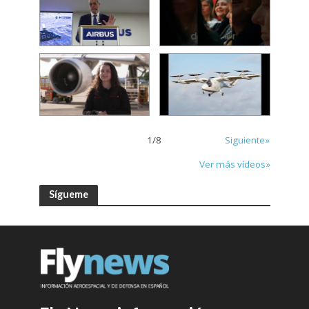
1
/
8
Siguiente»
Ver más vídeos»
Sígueme