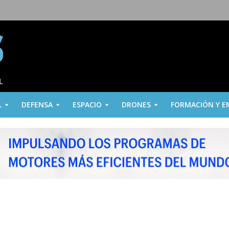
L
DEFENSA
ESPACIO
DRONES
FORMACIÓN Y E