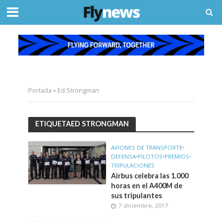
Portada
»
Ed Strongman
ETIQUETAED STRONGMAN
AVIONES DE TRANSPORTE
•
DEFENSA
•
PILOTOS
•
PREMIOS
•
TRIPULACIONES
Airbus celebra las 1.000
horas en el A400M de
sus tripulantes
7 diciembre, 2017