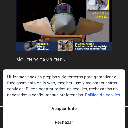
SÍGUENOS TAMBIÉN EN…
Utilizamos cookies propias y de terceros para garantizar el
funcionamiento de la web, medir su uso y mejorar nuestros
servicios. Puede aceptar todas las cookies, rechazar las no
necesarias o configurar sus preferencias.
Política de cookies
Aceptar todo
Utilizamos cookies para ofrecerte la mejor experiencia en
nuestra web.
Rechazar
Puedes aprender más sobre qué cookies utilizamos o
Copyright © 2018.Fly News.
Noticias aerospacial
/
Noticias