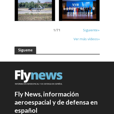
1
/
71
Siguiente»
Ver más vídeos»
Sígueme
Fly News, información
aeroespacial y de defensa en
español