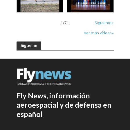
1
/
71
Siguiente»
Ver más vídeos»
Sígueme
Fly News, información
aeroespacial y de defensa en
español