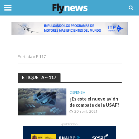
Portada
»
F-117
ETIQUETAF-117
DEFENSA
¿Es este el nuevo avión
de combate de la USAF?
20 abril, 2021