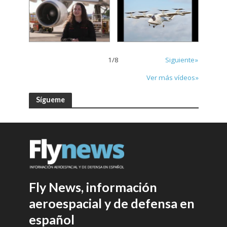
1
/
8
Siguiente»
Ver más vídeos»
Sígueme
Fly News, información
aeroespacial y de defensa en
español