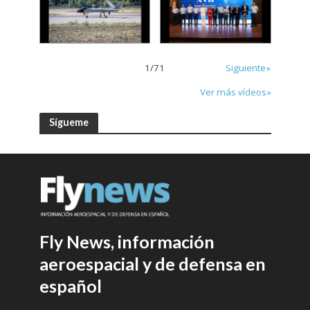
1
/
71
Siguiente»
Ver más vídeos»
Sígueme
Fly News, información
aeroespacial y de defensa en
español