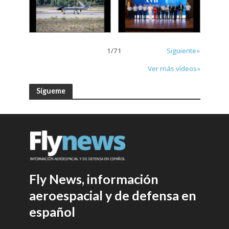
1
/
71
Siguiente»
Ver más vídeos»
Sígueme
Fly News, información
aeroespacial y de defensa en
español