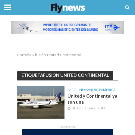
Portada
»
fusión United Continental
ETIQUETAFUSIÓN UNITED CONTINENTAL
AEROLINEAS
•
NORTEAMERICA
United y Continental ya
son una
30 noviembre, 2011