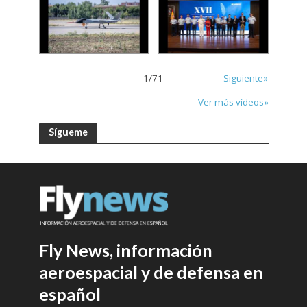
1
/
71
Siguiente»
Ver más vídeos»
Sígueme
Fly News, información
aeroespacial y de defensa en
español