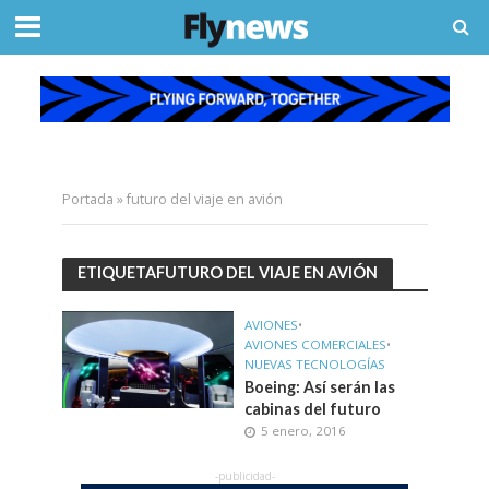
Portada
»
futuro del viaje en avión
ETIQUETAFUTURO DEL VIAJE EN AVIÓN
AVIONES
•
AVIONES COMERCIALES
•
NUEVAS TECNOLOGÍAS
Boeing: Así serán las
cabinas del futuro
5 enero, 2016