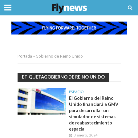
Portada
»
Gobierno de Reino Unido
ETIQUETAGOBIERNO DE REINO UNIDO
ESPACIO
El Gobierno del Reino
Unido financiará a GMV
para desarrollar un
simulador de sistemas
de reabastecimiento
espacial
3 enero, 2024