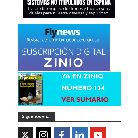
Síguenos en…