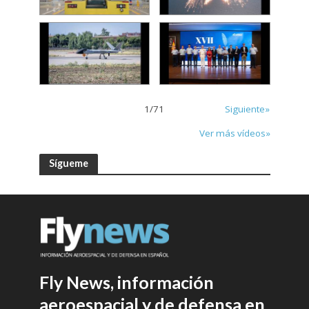
1
/
71
Siguiente»
Ver más vídeos»
Sígueme
Fly News, información
aeroespacial y de defensa en