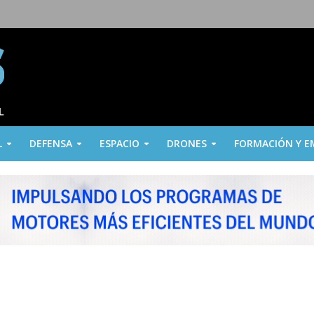
L
DEFENSA
ESPACIO
DRONES
FORMACIÓN Y E