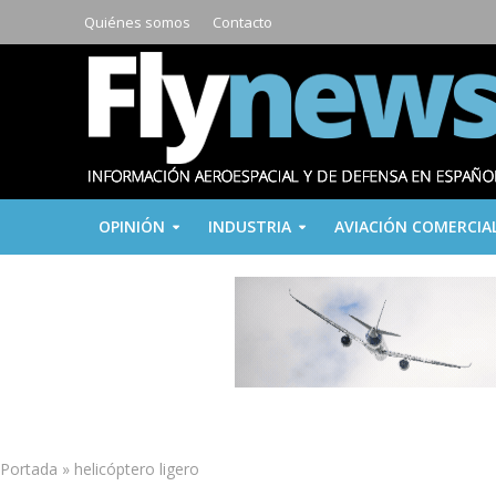
Quiénes somos
Contacto
OPINIÓN
INDUSTRIA
AVIACIÓN COMERCIA
Portada
»
helicóptero ligero