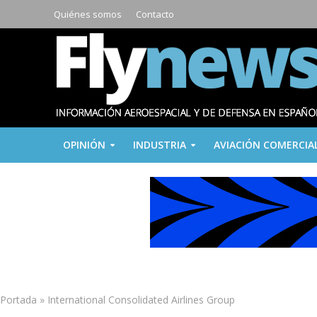
Quiénes somos
Contacto
OPINIÓN
INDUSTRIA
AVIACIÓN COMERCIA
Portada
»
International Consolidated Airlines Group