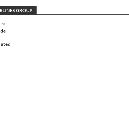
RLINES GROUP
OPA
 de
dated