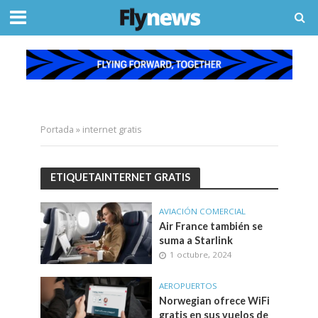
Portada
»
internet gratis
ETIQUETAINTERNET GRATIS
AVIACIÓN COMERCIAL
Air France también se
suma a Starlink
1 octubre, 2024
AEROPUERTOS
Norwegian ofrece WiFi
gratis en sus vuelos de