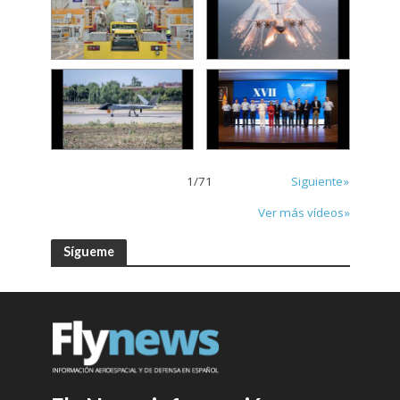
1
/
71
Siguiente»
Ver más vídeos»
Sígueme