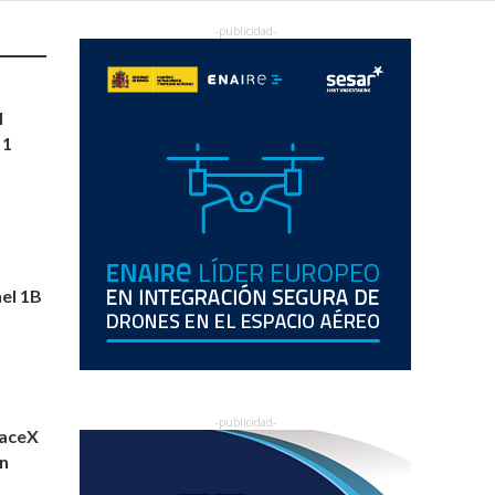
l
 1
nel 1B
paceX
ón