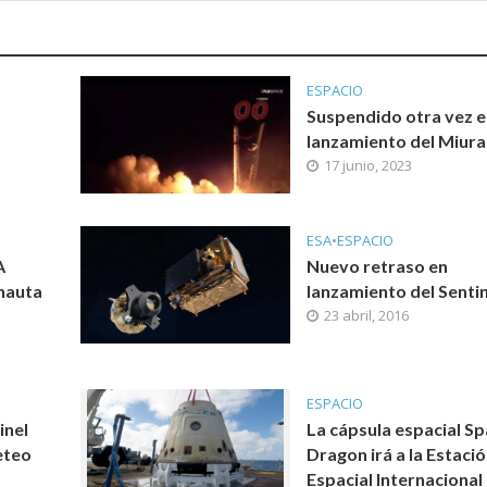
ESPACIO
Suspendido otra vez e
lanzamiento del Miura
17 junio, 2023
ESA
•
ESPACIO
A
Nuevo retraso en
nauta
lanzamiento del Senti
23 abril, 2016
ESPACIO
inel
La cápsula espacial S
eteo
Dragon irá a la Estaci
Espacial Internacional