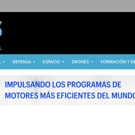
L
DEFENSA
ESPACIO
DRONES
FORMACIÓN Y E