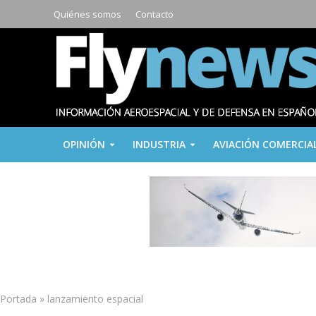
Quiénes somos
Contacto
OPINIÓN
INDUSTRIA
AVIACIÓN COMERCIA
Portada
»
lanzamiento espacial