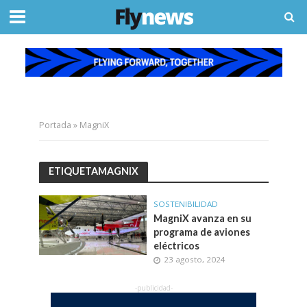
Portada
»
MagniX
ETIQUETAMAGNIX
SOSTENIBILIDAD
MagniX avanza en su
programa de aviones
eléctricos
23 agosto, 2024