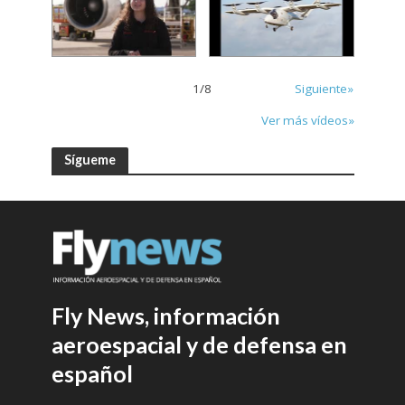
1
/
8
Siguiente»
Ver más vídeos»
Sígueme
Fly News, información
aeroespacial y de defensa en
español