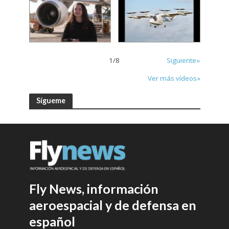
1
/
8
Siguiente»
Ver más vídeos»
Sígueme
Fly News, información
aeroespacial y de defensa en
español