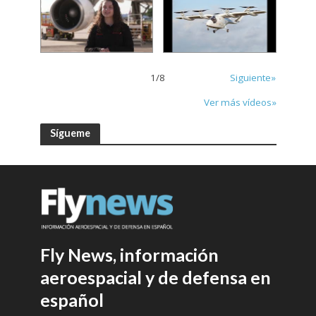
1
/
8
Siguiente»
Ver más vídeos»
Sígueme
Fly News, información
aeroespacial y de defensa en
español