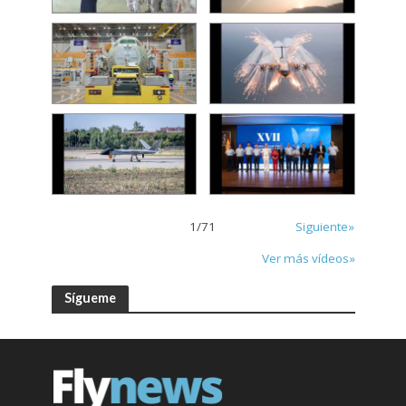
1
/
71
Siguiente»
Ver más vídeos»
Sígueme