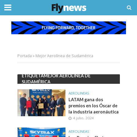
Portada
»
Mejor Aerolínea de Sudamérica
ETIQUETAMEJOR AEROLÍNEA DE
SUDAMÉRICA
AEROLINEAS
LATAM gana dos
premios en los Óscar de
la industria aeronáutica
4 julio, 2024
AEROLINEAS