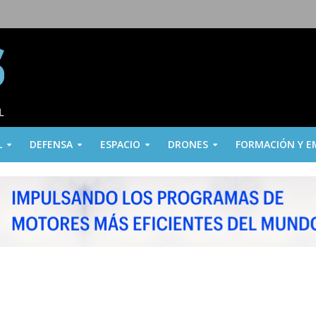
L
DEFENSA
ESPACIO
DRONES
FORMACIÓN Y E