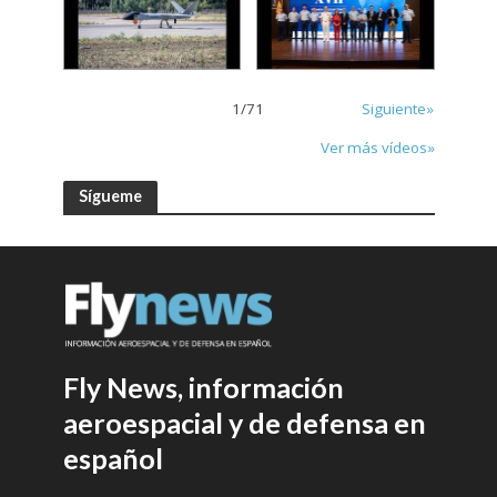
1
/
71
Siguiente»
Ver más vídeos»
Sígueme
Fly News, información
aeroespacial y de defensa en
español