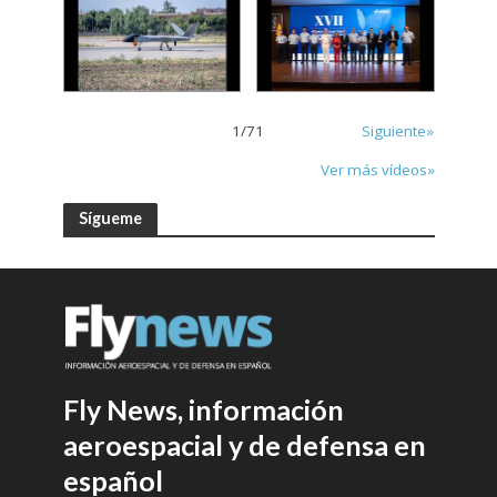
1
/
71
Siguiente»
Ver más vídeos»
Sígueme
Fly News, información
aeroespacial y de defensa en
español