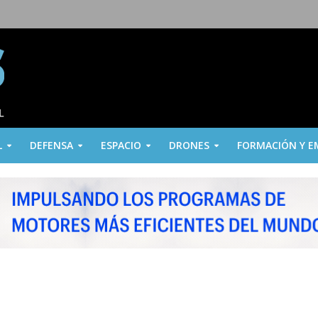
L
DEFENSA
ESPACIO
DRONES
FORMACIÓN Y E