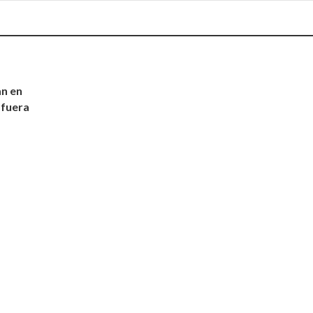
an en
 fuera