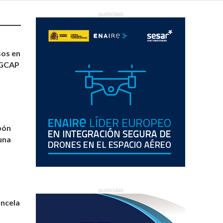
sos en
 GCAP
pón
una
ancela