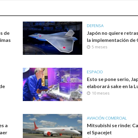
DEFENSA
es de
Japón no quiere retra
ximas
la implementación de
5 meses
ESPACIO
Esto se pone serio, Ja
 de
elaborará sake en la L
10 meses
AVIACIÓN COMERCIAL
es a
Mitsubishi se rinde: C
raer
el Spacejet