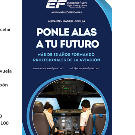
celar
 vuela
pón
0
M100