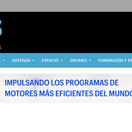
L
DEFENSA
ESPACIO
DRONES
FORMACIÓN Y E