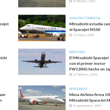
9 febrero, 2023
AVIACIÓN COMERCIAL
cejet
Mitsubishi estudia can
el Spacejet M100
13 mayo, 2020
INDUSTRIA
bishi
El Mitsubishi Spacejet
con el primer motor
PW1200G hecho en Ja
27 febrero, 2020
AEROLINEAS
raer
Mesa Airlines firma 10
n
Mitsubishi SpaceJet 
6 septiembre, 2019