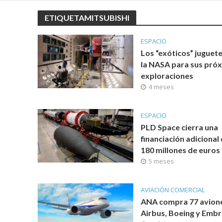
ETIQUETAMITSUBISHI
ESPACIO
Los “exóticos” juguet
la NASA para sus pró
exploraciones
4 meses
ESPACIO
PLD Space cierra una
financiación adicional
180 millones de euros
5 meses
AVIACIÓN COMERCIAL
ANA compra 77 avion
Airbus, Boeing y Emb