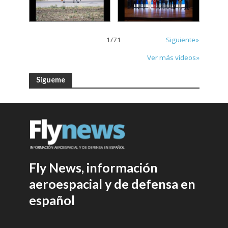
1
/
71
Siguiente»
Ver más vídeos»
Sígueme
Fly News, información
aeroespacial y de defensa en
español