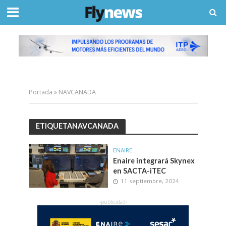
Portada
»
NAVCANADA
ETIQUETANAVCANADA
ENAIRE
Enaire integrará Skynex
en SACTA-iTEC
11 septiembre, 2024