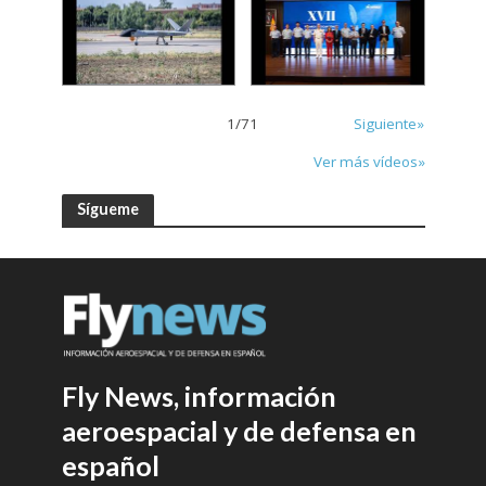
1
/
71
Siguiente»
Ver más vídeos»
Sígueme
Fly News, información
aeroespacial y de defensa en
español