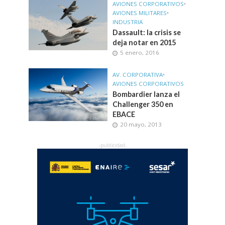
AVIONES CORPORATIVOS
•
AVIONES MILITARES
•
INDUSTRIA
Dassault: la crisis se
deja notar en 2015
5 enero, 2016
AV. CORPORATIVA
•
AVIONES CORPORATIVOS
Bombardier lanza el
Challenger 350 en
EBACE
20 mayo, 2013