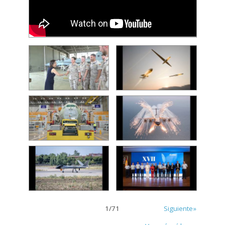
1
/
71
Siguiente»