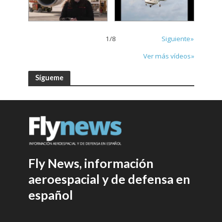
1
/
8
Siguiente»
Ver más vídeos»
Sígueme
Fly News, información
aeroespacial y de defensa en
español